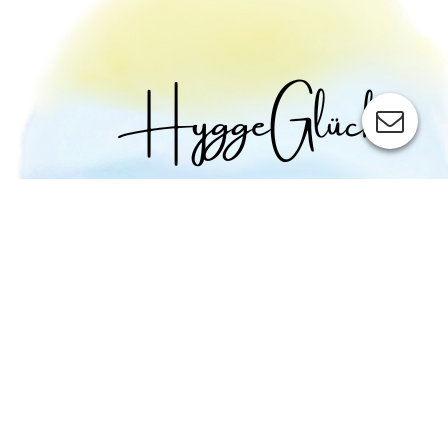
SAISON
Unsere Übernachtungspreise sind über Reiter "Direkt
Buchung", nach Eingabe des Wunschzeitraums und der
Zusatzleistung, nach den Eingabeschritten ersichtlich. Da wird
dann auch die entsprechende Saison angezeigt.