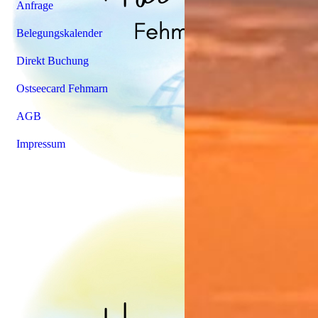
Anfrage
Belegungskalender
Direkt Buchung
Ostseecard Fehmarn
AGB
Impressum