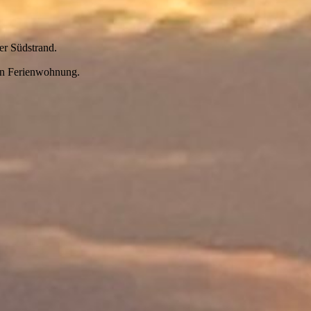
r Südstrand.
en Ferienwohnung.